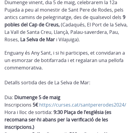
Diumenge vinent, dia 5 de maig, celebrarem la 12a
Pujada a peu al monestir de Sant Pere de Rodes, pels
antics camins de pelegrinatge, des de qualsevol dels
9
pobles del Cap de Creus,
(Cadaqués, El Port de la Selva,
La Vall de Santa Creu, Llançà, Palau-saverdera, Pau,
Roses,
La Selva de Mar
i Vilajuïga).
Enguany és Any Sant, i si hi participes, et convidaran a
un esmorzar de botifarrada i et regalaran una pellofa
commemorativa.
Detalls sortida des de La Selva de Mar:
Dia:
Diumenge 5 de maig
Inscripcions
5€
https://curses.cat/santpererodes2024/
Hora i lloc de sortida:
9:30 Plaça de l’església (es
recomana ser-hi abans per la verificació de les
inscripcions.)