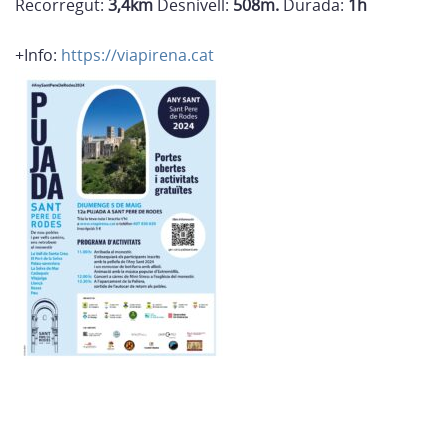
Recorregut:
3,4km
Desnivell:
508m.
Durada:
1h
+Info:
https://viapirena.cat