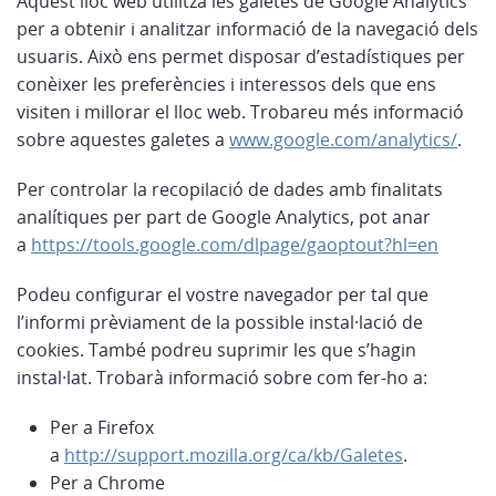
Aquest lloc web utilitza les galetes de Google Analytics
per a obtenir i analitzar informació de la navegació dels
usuaris. Això ens permet disposar d’estadístiques per
conèixer les preferències i interessos dels que ens
visiten i millorar el lloc web. Trobareu més informació
sobre aquestes galetes a
www.google.com/analytics/
.
Per controlar la recopilació de dades amb finalitats
analítiques per part de Google Analytics, pot anar
a
https://tools.google.com/dlpage/gaoptout?hl=en
Podeu configurar el vostre navegador per tal que
l’informi prèviament de la possible instal·lació de
cookies. També podreu suprimir les que s’hagin
instal·lat. Trobarà informació sobre com fer-ho a:
Per a Firefox
a
http://support.mozilla.org/ca/kb/Galetes
.
Per a Chrome