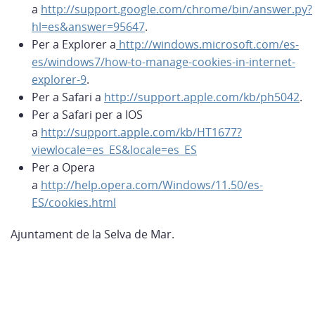
a
http://support.google.com/chrome/bin/answer.py?
hl=es&answer=95647
.
Per a Explorer a
http://windows.microsoft.com/es-
es/windows7/how-to-manage-cookies-in-internet-
explorer-9
.
Per a Safari a
http://support.apple.com/kb/ph5042
.
Per a Safari per a IOS
a
http://support.apple.com/kb/HT1677?
viewlocale=es_ES&locale=es_ES
Per a Opera
a
http://help.opera.com/Windows/11.50/es-
ES/cookies.html
Ajuntament de la Selva de Mar.