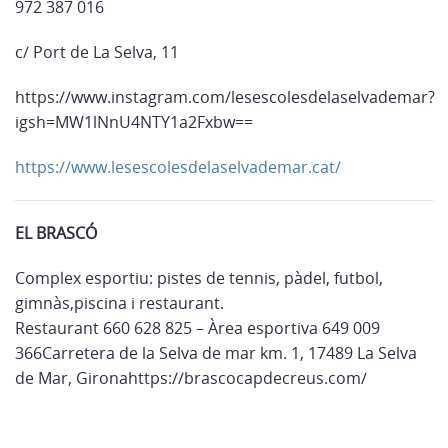
972 387 016
c/ Port de La Selva, 11
https://www.instagram.com/lesescolesdelaselvademar?
igsh=MW1lNnU4NTY1a2Fxbw==
https://www.lesescolesdelaselvademar.cat/
EL BRASCÓ
Complex esportiu: pistes de tennis, pàdel, futbol,
gimnàs,piscina i restaurant.
Restaurant 660 628 825 – Àrea esportiva 649 009
366Carretera de la Selva de mar km. 1, 17489 La Selva
de Mar, Gironahttps://brascocapdecreus.com/