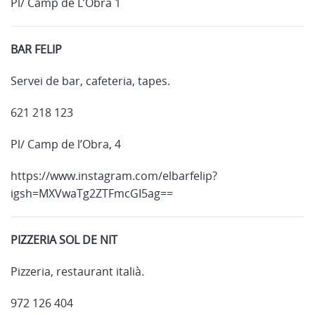
Pl/ Camp de L’Obra 1
BAR FELIP
Servei de bar, cafeteria, tapes.
621 218 123
Pl/ Camp de l’Obra, 4
https://www.instagram.com/elbarfelip?
igsh=MXVwaTg2ZTFmcGI5ag==
PIZZERIA SOL DE NIT
Pizzeria, restaurant italià.
972 126 404