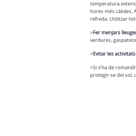
temperatura exterior
hores més càlides. A 
refreda. Utilitzar to
>
Fer menjars lleuge
verdures, gaspatxos
>
Evitar les activitats
>Si s’ha de romandre
protegir-se del sol, 