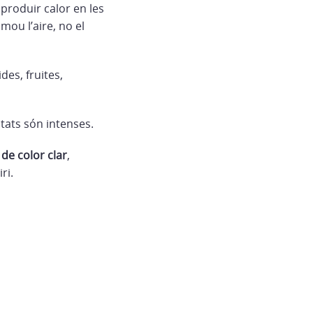
 produir calor en les
 mou l’aire, no el
es, fruites,
itats són intenses.
 de color clar
,
ri.