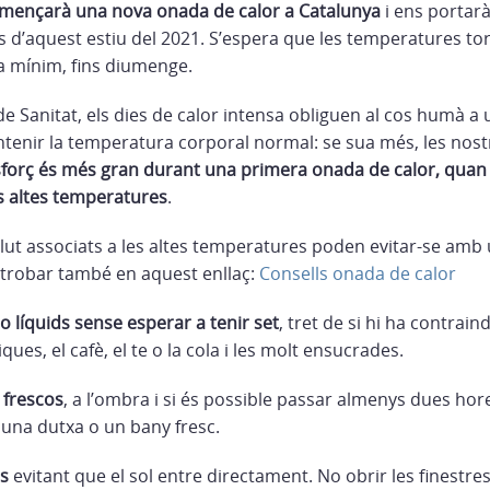
mençarà una nova onada de calor a Catalunya
i ens portarà
s d’aquest estiu del 2021. S’espera que les temperatures tor
 a mínim, fins diumenge.
de Sanitat, els dies de calor intensa obliguen al cos humà a 
tenir la temperatura corporal normal: se sua més, les nostr
forç és més gran durant una primera onada de calor, quan 
s altes temperatures
.
lut associats a les altes temperatures poden evitar-se amb 
trobar també en aquest enllaç:
Consells onada de calor
o líquids sense esperar a tenir set
, tret de si hi ha contrain
ues, el cafè, el te o la cola i les molt ensucrades.
 frescos
, a l’ombra i si és possible passar almenys dues hor
 una dutxa o un bany fresc.
es
evitant que el sol entre directament. No obrir les finestre