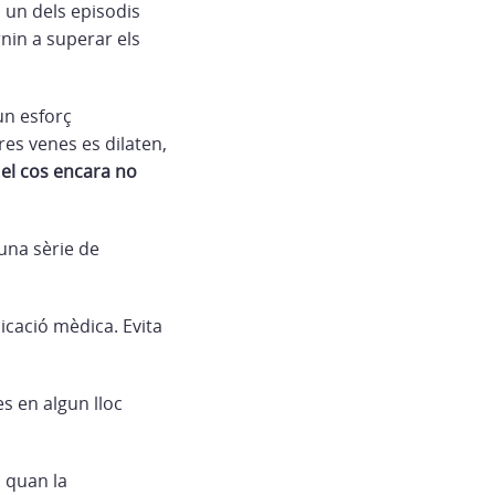
 un dels episodis
nin a superar els
un esforç
es venes es dilaten,
el cos encara no
una sèrie de
dicació mèdica. Evita
es en algun lloc
s quan la