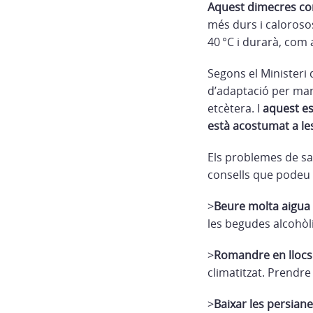
Aquest dimecres co
més durs i caloroso
40 °C i durarà, com
Segons el Ministeri 
d’adaptació per man
etcètera. I
aquest es
està acostumat a le
Els problemes de sa
consells que podeu 
>
Beure molta aigua 
les begudes alcohòliq
>
Romandre en llocs
climatitzat. Prendre
>
Baixar les persian