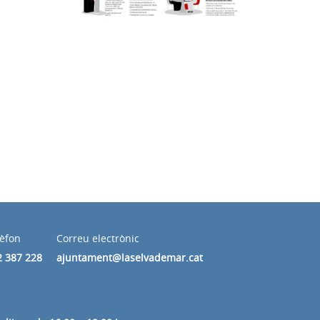
lèfon
Correu electrònic
2 387 228
ajuntament@laselvademar.cat