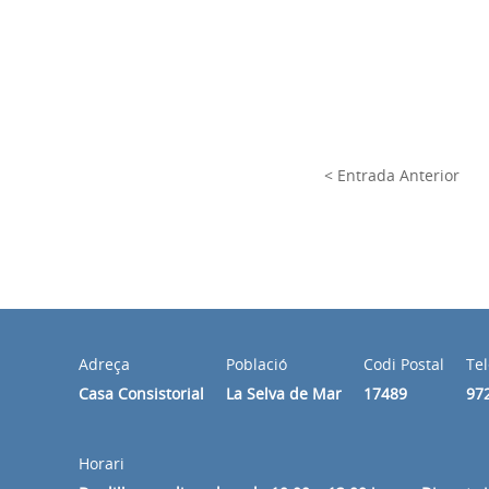
< Entrada Anterior
Adreça
Població
Codi Postal
Te
Casa Consistorial
La Selva de Mar
17489
97
Horari