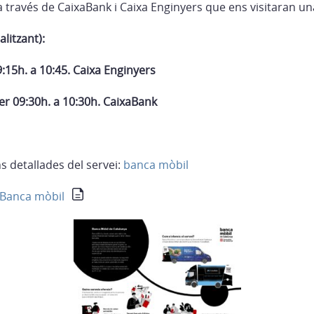
a través de CaixaBank i Caixa Enginyers que ens visitaran u
litzant):
:15h. a 10:45. Caixa Enginyers
r 09:30h. a 10:30h. CaixaBank
s detallades del servei:
banca mòbil
a Banca mòbil